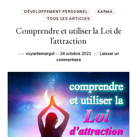
DÉVELOPPEMENT PERSONNEL
KARMA
TOUS LES ARTICLES
Comprendre et utiliser la Loi de
l’attraction
par
voyantemargot
le
24 octobre 2021
Laisser un
sur
commentaire
Comprendre
et
utiliser
la
Loi
de
l’attraction