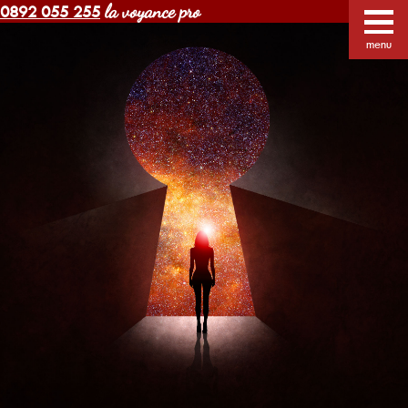
la voyance pro
0892 055 255
Voyance Margot pas cher
Voyants
Voyance
menu
Horoscope gratuit
Blog