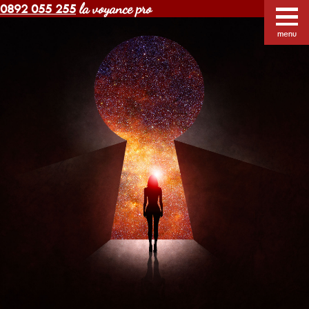
la voyance pro
0892 055 255
Voyance Margot pas cher
Voyants
Voyance
menu
Horoscope gratuit
Blog