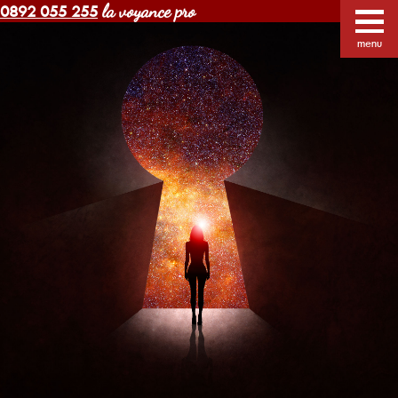
la voyance pro
0892 055 255
Voyance Margot pas cher
Voyants
Voyance
menu
Horoscope gratuit
Blog