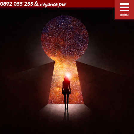
la voyance pro
0892 055 255
Voyance Margot pas cher
Voyants
Voyance
menu
Horoscope gratuit
Blog