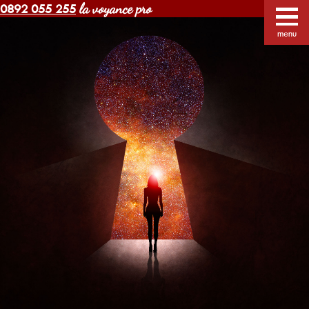
la voyance pro
0892 055 255
Voyance Margot pas cher
Voyants
Voyance
menu
Horoscope gratuit
Blog