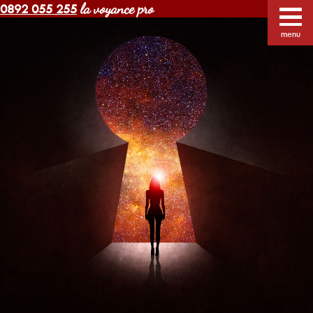
la voyance pro
0892 055 255
Voyance Margot pas cher
Voyants
Voyance
menu
Horoscope gratuit
Blog