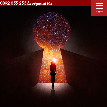
la voyance pro
0892 055 255
Voyance Margot pas cher
Voyants
Voyance
menu
Horoscope gratuit
Blog