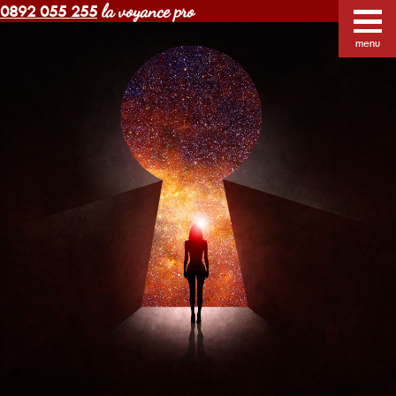
la voyance pro
0892 055 255
Voyance Margot pas cher
Voyants
Voyance
menu
Horoscope gratuit
Blog