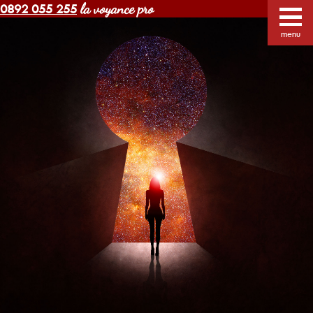
la voyance pro
0892 055 255
Voyance Margot pas cher
Voyants
Voyance
menu
Horoscope gratuit
Blog