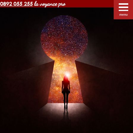
la voyance pro
0892 055 255
Voyance Margot pas cher
Voyants
Voyance
menu
Horoscope gratuit
Blog