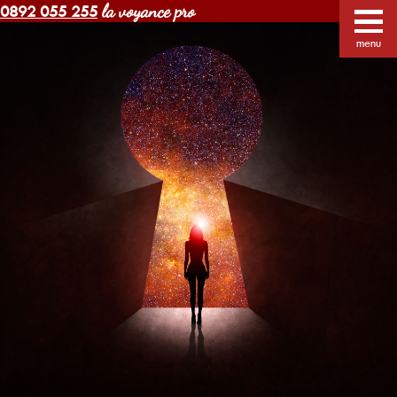
la voyance pro
0892 055 255
Voyance Margot pas cher
Voyants
Voyance
menu
Horoscope gratuit
Blog