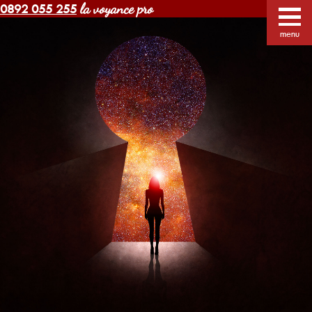
la voyance pro
0892 055 255
Voyance Margot pas cher
Voyants
Voyance
menu
Horoscope gratuit
Blog