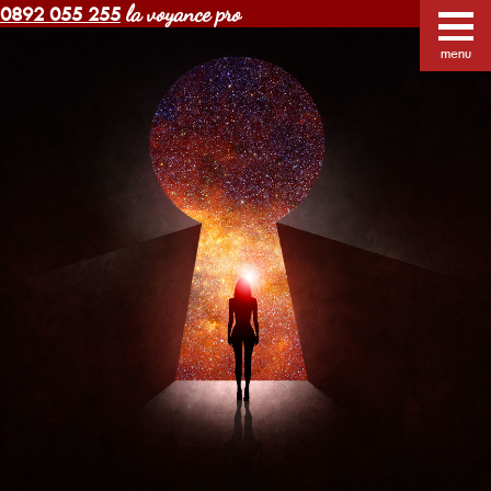
la voyance pro
0892 055 255
Voyance Margot pas cher
Voyants
Voyance
menu
Horoscope gratuit
Blog