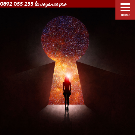
la voyance pro
0892 055 255
Voyance Margot pas cher
Voyants
Voyance
menu
Horoscope gratuit
Blog