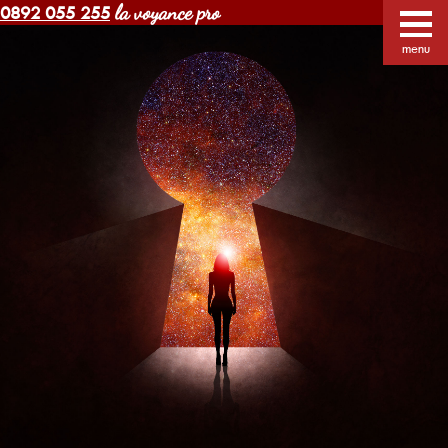
la voyance pro
0892 055 255
Voyance Margot pas cher
Voyants
Voyance
menu
Horoscope gratuit
Blog