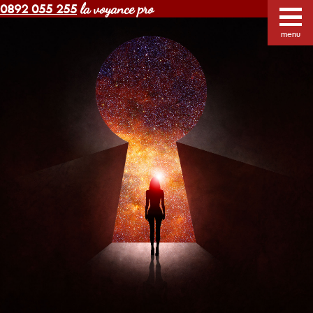
la voyance pro
0892 055 255
Voyance Margot pas cher
Voyants
Voyance
menu
Horoscope gratuit
Blog