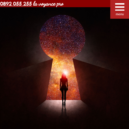
la voyance pro
0892 055 255
Voyance Margot pas cher
Voyants
Voyance
menu
Horoscope gratuit
Blog