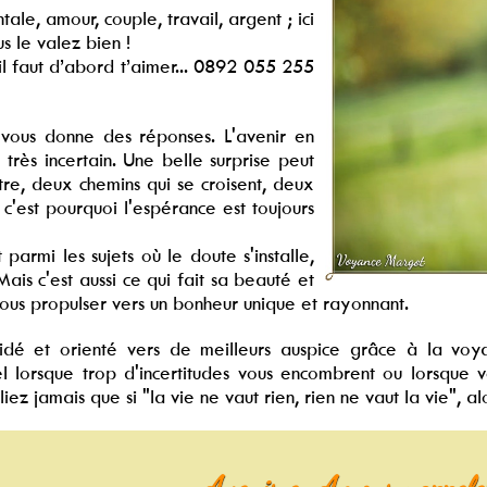
ale, amour, couple, travail, argent ; ici
 le valez bien !
il faut d’abord t’aimer... 0892 055 255
ous donne des réponses. L'avenir en
très incertain. Une belle surprise peut
tre, deux chemins qui se croisent, deux
c'est pourquoi l'espérance est toujours
 parmi les sujets où le doute s'installe,
ais c'est aussi ce qui fait sa beauté et
nous propulser vers un bonheur unique et rayonnant.
idé et orienté vers de meilleurs auspice grâce à la vo
lorsque trop d'incertitudes vous encombrent ou lorsque vo
ez jamais que si "la vie ne vaut rien, rien ne vaut la vie", al