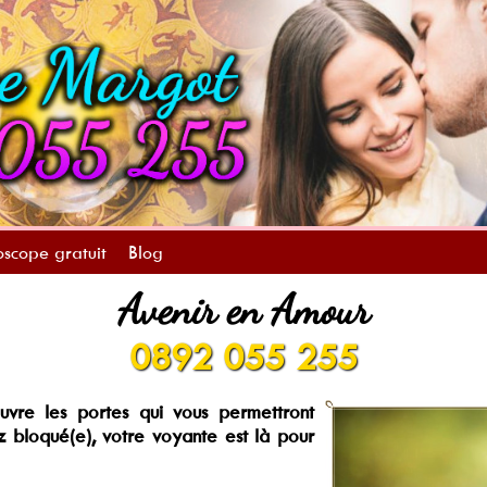
scope gratuit
Blog
Avenir en Amour
0892 055 255
re les portes qui vous permettront
 bloqué(e), votre voyante est là pour