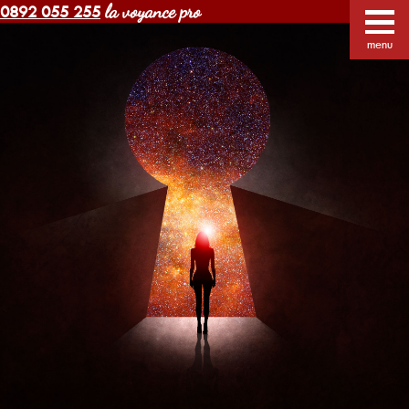
la voyance pro
0892 055 255
Voyance Margot pas cher
Voyants
Voyance
menu
Horoscope gratuit
Blog