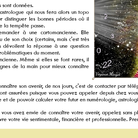
ns sont données.
astrologue qui nous fera alors un topo
ur distinguer les bonnes périodes où il
ue la tempête passe.
demander à une cartomancienne. Elle
 de son choix (certains, mais c'est très
tes dévoilent la réponse à une question
s problématiques du moment.
ienne. Même si elles se font rares, il
 lignes de la main pour mieux connaître
onnaître son avenir, de nos jours, c'est de contacter par té
ité sont assurées puisque vous pouvez appeler depuis chez 
 et de pouvoir calculer votre futur en numérologie, astrolog
si vous avez envie de connaître votre avenir, appelez sans 
vre votre vie sentimentale, financière et professionnelle. Pr