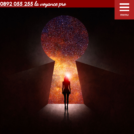
la voyance pro
0892 055 255
Voyance Margot pas cher
Voyants
Voyance
menu
Horoscope gratuit
Blog